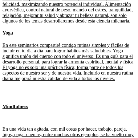
felicidad, maximizando nuestro potencial individual. Alimentación
ayurvédica, control natural de peso, manejo del estrés, tranquilidad,
relajación, mejorar tu salud y abrazar tu belleza natural, son solo
algunos de los temas desarrollaremos desde esta ciencia milenaria.
Yoga
En este seminarios compartiré contigo rutinas simples y fáciles de
incluir en tu día a día para lograr hábitos más saludables. Yoga
significa unión del cuerpo con todo el universo. Es una guía para el
desarrollo personal, para lograr la armonía espiritual, mental y física.
El yoga no es solo una práctica física; forma parte de todos los
aspectos de nuestro ser y de nuestra vida. Incluirlo en nuestra rutina
diaria mejorará nuestra calidad de vida a todos los niveles.
Mindfulness
En una vida tan agitada, con mil cosas por hacer, trabajo, pareja,
hijos, pagar cuentas, entre muchos otros ejemplos, se ha vuelto muy