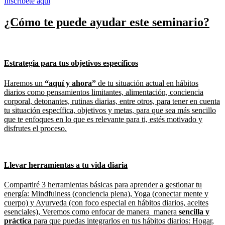
Inscríbete aquí
¿Cómo te puede ayudar este seminario?
Estrategia para tus objetivos específicos
Haremos un
“aquí y ahora”
de tu situación actual en hábitos
diarios como pensamientos limitantes, alimentación, conciencia
corporal, detonantes, rutinas diarias, entre otros, para tener en cuenta
tu situación específica, objetivos y metas, para que sea más sencillo
que te enfoques en lo que es relevante para ti, estés motivado y
disfrutes el proceso.
Llevar herramientas a tu vida diaria
Compartiré 3 herramientas básicas para aprender a gestionar tu
energía: Mindfulness (conciencia plena), Yoga (conectar mente y
cuerpo) y Ayurveda (con foco especial en hábitos diarios, aceites
esenciales), Veremos como enfocar de manera manera
sencilla y
práctica
para que puedas integrarlos en tus hábitos diarios: Hogar,