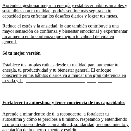
Aprende a gestionar mejor tu energía y establecer hábitos amables y
sostenibles con tu realidad, podrás sentirte más segura en tu
capacidad para enfrentar los desafíos diarios y lograr tus metas.
Reduce el estrés y la ansiedad, lo que también contribuye a una
mayor sensación de confianza y bienestar emocional y experimentar
un aumento en tu confianza que mejora tu calidad de vida en
general.
Sé tu mejor versión
Establece tus propias rutinas desde tu realidad para aumentar tu
energía, tu productividad y tu bienestar general. El enfoque
consciente en tus hábitos diarios va a marcar una gran diferencia en
tu vida y l
ograrás tus metas con más facilidad, a mejorar tus
relaciones personales y profesionales y a experimentar un mayor
nivel de satisfacción y felicidad.
Fortalecer tu autoestima y tener conciencia de tus capacidades
Aprende a mirar dentro de ti, a reconocerte, a fortalecer tu
autoestima y cómo te percibes a ti mismo, respetando y entendiendo
tu propio proceso desde la amabilidad, solidaridad, reconocimiento y
aceptación de tu cuerpo, mente y espíritu.