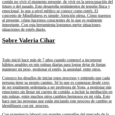
común no vivir el momento presente, de vivir en la preocupación del
futuro o del pasado. Esto desarrolla sentimientos de tensión física y
emocional, lo que a nivel médico se conoce como estrés. El
concepto de Mindfulness es simple: Atención plena. Cómo traernos
al presente, cómo hacernos conscientes de lo que es realmente
importante. Con esta herramienta logramos mejor situaciones,
situaciones de estrés diario.
Sobre Valeria Cihar
Todo inició hace más de 7 años cuando comencé a incorporar
hábitos amables en mis rutinas diarias para lograr dejar de fumar,
mantener mi peso, gestionar el estrés, la ansiedad, entre otros.
Conozco los desafíos de iniciar estos procesos y entiendo que cada
persona tiene su propio camino. Sé lo que es comenzar desde cero:
de ser totalmente sedentaria a ser profesora de Yoga, a gestionar mis
emociones sin llenar mi cuerpo de comida, a incluir la meditación en
mis rutinas, entre muchos otros cambios hermosos en mi vida. Esto
hace que las personas que están iniciando este proceso de cambio se
identifiquen con mi proceso.
Con experiencia laboral con grandes compañías del mercado de la