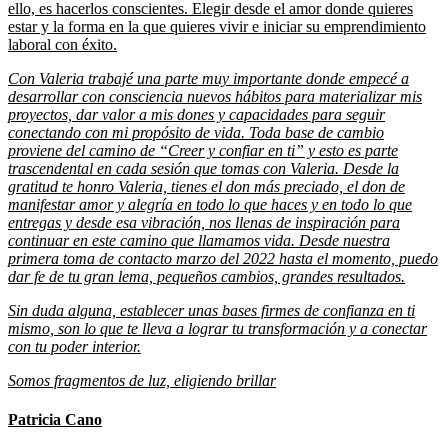
ello, es hacerlos conscientes. Elegir desde el amor donde quieres
estar y la forma en la que quieres vivir e iniciar su emprendimiento
laboral con éxito.
Con Valeria trabajé una parte muy importante donde empecé a
desarrollar con consciencia nuevos hábitos para materializar mis
proyectos, dar valor a mis dones y capacidades para seguir
conectando con mi propósito de vida. Toda base de cambio
proviene del camino de “Creer y confiar en ti” y esto es parte
trascendental en cada sesión que tomas con Valeria. Desde la
gratitud te honro Valeria, tienes el don más preciado, el don de
manifestar amor y alegría en todo lo que haces y en todo lo que
entregas y desde esa vibración, nos llenas de inspiración para
continuar en este camino que llamamos vida. Desde nuestra
primera toma de contacto marzo del 2022 hasta el momento, puedo
dar fe de tu gran lema, pequeños cambios, grandes resultados.
Sin duda alguna, establecer unas bases firmes de confianza en ti
mismo, son lo que te lleva a lograr tu transformación y a conectar
con tu poder interior.
Somos fragmentos de luz, eligiendo brillar
Patricia Cano