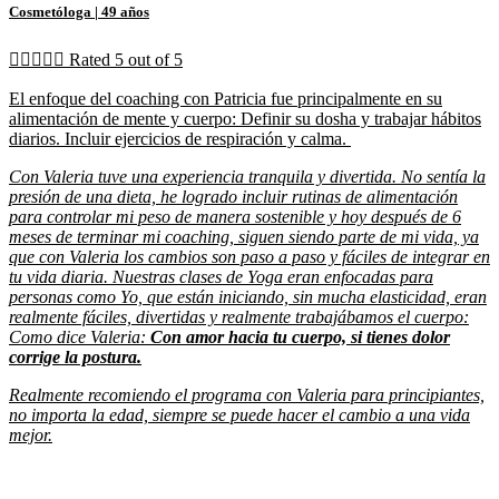
Cosmetóloga
| 49 años





Rated 5 out of 5
El enfoque del coaching con Patricia fue principalmente en su
alimentación de mente y cuerpo: Definir su dosha y trabajar hábitos
diarios. Incluir ejercicios de respiración y calma.
Con Valeria tuve una experiencia tranquila y divertida. No sentía la
presión de una dieta, he logrado incluir rutinas de alimentación
para controlar mi peso de manera sostenible y hoy después de 6
meses de terminar mi coaching, siguen siendo parte de mi vida, ya
que con Valeria los cambios son paso a paso y fáciles de integrar en
tu vida diaria. Nuestras clases de Yoga eran enfocadas para
personas como Yo, que están iniciando, sin mucha elasticidad, eran
realmente fáciles, divertidas y realmente trabajábamos el cuerpo:
Como dice Valeria:
Con amor hacia tu cuerpo, si tienes dolor
corrige la postura.
Realmente recomiendo el programa con Valeria para principiantes,
no importa la edad, siempre se puede hacer el cambio a una vida
mejor.