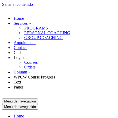
Saltar al contenido
Home
Services
PROGRAMS
PERSONAL COACHING
GROUP COACHING
Appointment
Contact
Cart
Login
Courses
Orders
Column
WPCW Course Progress
Text
Pages
Menú de navegación
Menú de navegación
Home